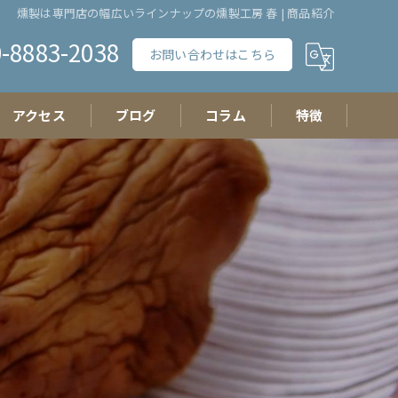
燻製は専門店の幅広いラインナップの燻製工房 春 | 商品紹介
-8883-2038
お問い合わせはこちら
アクセス
ブログ
コラム
特徴
チーズ
おつまみ
イベント
ギフト
たまご