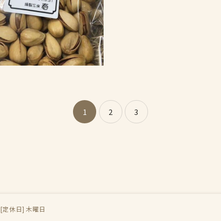
1
2
3
 / [定休日] 木曜日