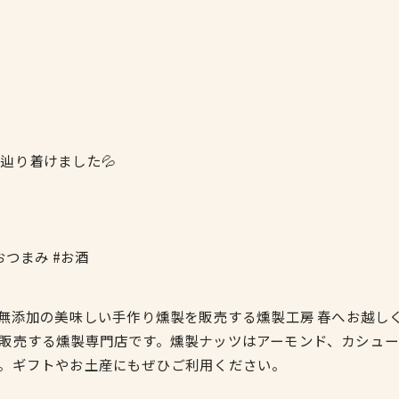
辿り着けました💦
おつまみ #お酒
、無添加の美味しい手作り燻製を販売する燻製工房 春へお越し
販売する燻製専門店です。燻製ナッツはアーモンド、カシュ
。ギフトやお土産にもぜひご利用ください。