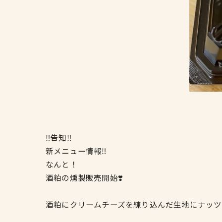
‼️告知‼️
新メニュー情報‼️
なんと！
酒粕の燻製販売開始❣️
酒粕にクリームチーズを練り込んだ生地にナッツ