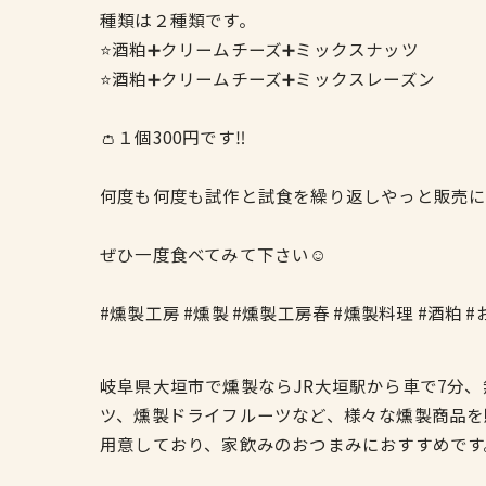
種類は２種類です。
⭐️酒粕➕クリームチーズ➕ミックスナッツ
⭐️酒粕➕クリームチーズ➕ミックスレーズン
👛１個300円です‼️
何度も何度も試作と試食を繰り返しやっと販売に
ぜひ一度食べてみて下さい☺️
#燻製工房 #燻製 #燻製工房春 #燻製料理 #酒粕 #
岐阜県大垣市で燻製ならJR大垣駅から車で7分
ツ、燻製ドライフルーツなど、様々な燻製商品を
用意しており、家飲みのおつまみにおすすめです