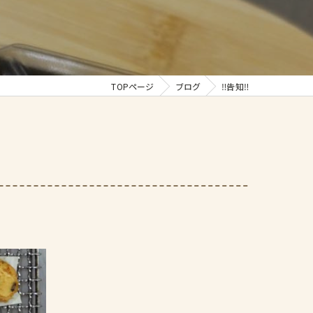
TOPページ
ブログ
‼️告知‼️