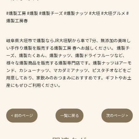
#燻製工房 #燻製 #燻製チーズ #燻製ナッツ #大垣 #大垣グルメ #
燻製工房春
岐阜県大垣市で燻製ならJR大垣駅から車で7分、無添加の美味し
い手作り燻製を販売する燻製工房 春へお越しください。 燻製チ
ーズ、燻製たくあん、燻製ナッツ、燻製ドライフルーツなど、
様々な燻製商品を販売する燻製専門店です。燻製ナッツはアーモ
ンド、カシューナッツ、マカダミアナッツ、ピスタチオなどをご
用意しており、家飲みのおつまみにおすすめです。ギフトやお土
産にもぜひご利用ください。
< 前のページ
一覧に戻る
次のページ >