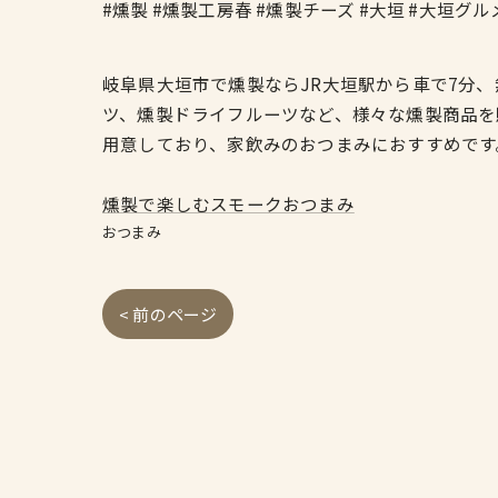
#燻製 #燻製工房春 #燻製チーズ #大垣 #大垣グル
岐阜県大垣市で燻製ならJR大垣駅から車で7分
ツ、燻製ドライフルーツなど、様々な燻製商品を
用意しており、家飲みのおつまみにおすすめです
燻製で楽しむスモークおつまみ
おつまみ
< 前のページ