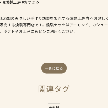
メ #燻製工房 #おつまみ
、無添加の美味しい手作り燻製を販売する燻製工房 春へお越し
販売する燻製専門店です。燻製ナッツはアーモンド、カシュ
。ギフトやお土産にもぜひご利用ください。
一覧に戻る
関連タグ
#燻製