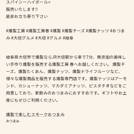
スパイシーハイボール⭐️
販売いたします‼️
是非お立ち寄り下さい
#燻製工房 #燻製工房春 #燻製 #燻製チーズ #燻製ナッツ #おつま
み #大垣グルメ #大垣 #グルメ #岐阜
岐阜県大垣市で燻製ならJR大垣駅から車で7分、無添加の美味し
い手作り燻製を販売する燻製工房 春へお越しください。 燻製チ
ーズ、燻製たくあん、燻製ナッツ、燻製ドライフルーツなど、
様々な燻製商品を販売する燻製専門店です。燻製ナッツはアーモ
ンド、カシューナッツ、マカダミアナッツ、ピスタチオなどをご
用意しており、家飲みのおつまみにおすすめです。ギフトやお土
産にもぜひご利用ください。
燻製で楽しむスモークおつまみ
おつまみ