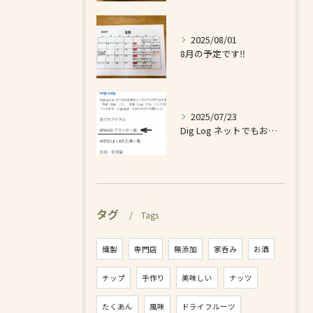
2025/08/01
8月の予定です‼️
2025/07/23
Dig Log ネットでもお買い求め出来ます❗️
タグ
Tags
燻製
専門店
無添加
家呑み
お酒
チップ
手作り
美味しい
ナッツ
たくあん
風味
ドライフルーツ