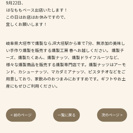
9月22日、
はなももベース出店いたします！
この日はお店はお休みですので、
宜しくお願いします！
岐阜県大垣市で燻製ならJR大垣駅から車で7分、無添加の美味し
い手作り燻製を販売する燻製工房 春へお越しください。 燻製チ
ーズ、燻製たくあん、燻製ナッツ、燻製ドライフルーツなど、
様々な燻製商品を販売する燻製専門店です。燻製ナッツはアーモ
ンド、カシューナッツ、マカダミアナッツ、ピスタチオなどをご
用意しており、家飲みのおつまみにおすすめです。ギフトやお土
産にもぜひご利用ください。
< 前のページ
一覧に戻る
次のページ >