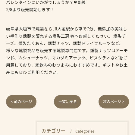
バレンタインにいかがでしょうか？❤🍫🎁
2/8より販売開始します‼️
岐阜県大垣市で燻製ならJR大垣駅から車で7分、無添加の美味し
い手作り燻製を販売する燻製工房 春へお越しください。 燻製チ
ーズ、燻製たくあん、燻製ナッツ、燻製ドライフルーツなど、
様々な燻製商品を販売する燻製専門店です。燻製ナッツはアーモ
ンド、カシューナッツ、マカダミアナッツ、ピスタチオなどをご
用意しており、家飲みのおつまみにおすすめです。ギフトやお土
産にもぜひご利用ください。
< 前のページ
一覧に戻る
次のページ >
カテゴリー
Categories