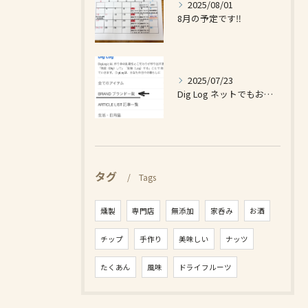
2025/08/01
8月の予定です‼️
2025/07/23
Dig Log ネットでもお買い求め出来ます❗️
タグ
Tags
燻製
専門店
無添加
家呑み
お酒
チップ
手作り
美味しい
ナッツ
たくあん
風味
ドライフルーツ