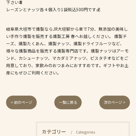
下さい🍫
レーズンとナッツ各４個入り1袋税込500円です💰
岐阜県大垣市で燻製ならJR大垣駅から車で7分、無添加の美味し
い手作り燻製を販売する燻製工房 春へお越しください。 燻製チ
ーズ、燻製たくあん、燻製ナッツ、燻製ドライフルーツなど、
様々な燻製商品を販売する燻製専門店です。燻製ナッツはアーモ
ンド、カシューナッツ、マカダミアナッツ、ピスタチオなどをご
用意しており、家飲みのおつまみにおすすめです。ギフトやお土
産にもぜひご利用ください。
< 前のページ
一覧に戻る
次のページ >
カテゴリー
Categories