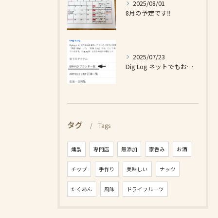
2025/08/01
8月の予定です‼️
2025/07/23
Dig Log ネットでもお買い求め出来ます❗️
タグ
Tags
燻製
専門店
無添加
家呑み
お酒
チップ
手作り
美味しい
ナッツ
たくあん
風味
ドライフルーツ