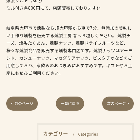
燻製ソルト（80g）
ミル付き各800円にて、店頭販売しております❗️⭐️
岐阜県大垣市で燻製ならJR大垣駅から車で7分、無添加の美味し
い手作り燻製を販売する燻製工房 春へお越しください。 燻製チ
ーズ、燻製たくあん、燻製ナッツ、燻製ドライフルーツなど、
様々な燻製商品を販売する燻製専門店です。燻製ナッツはアーモ
ンド、カシューナッツ、マカダミアナッツ、ピスタチオなどをご
用意しており、家飲みのおつまみにおすすめです。ギフトやお土
産にもぜひご利用ください。
< 前のページ
一覧に戻る
次のページ >
カテゴリー
Categories